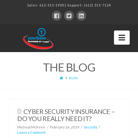
Sales:
612-315-1900
| Support:
(612) 315-7124
Nav
THE BLOG
BLOG
CYBER SECURITY INSURANCE –
DO YOU REALLY NEED IT?
Micheal McKeen
February 26, 2019
Security
Leave a Comment