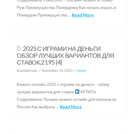
Рум Преимущества Покердома Как начать играть в
Покердом Преимущества …
Read More
2025 С ИГРАМИ НА ДЕНЬГИ
ОБЗОР ЛУЧШИХ ВАРИАНТОВ ДЛЯ
СТАВОК.2195 (4)
brianjohnson
November 13, 2025
News
Казино онлайн 2025 с играми на деньги – обзор
лучших вариантов для ставок
ИГРАТЬ
Содержимое Лучшие казино онлайн для игроков из
России Как выбрать …
Read More