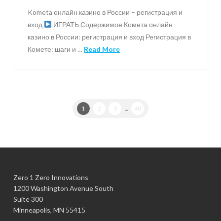
Kometa онлайн казино в России – регистрация и
вход
ИГРАТЬ Содержимое Комета онлайн
казино в России: регистрация и вход Регистрация в
Комете: шаги и …
Read More
1
2
3
...
40
Zero 1 Zero Innovations
1200 Washington Avenue South
Suite 300
Minneapolis, MN 55415