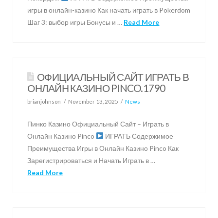
игры в онлайн-казино Как начать играть в Pokerdom
Шаг 3: выбор игры Бонусы и …
Read More
ОФИЦИАЛЬНЫЙ САЙТ ИГРАТЬ В
ОНЛАЙН КАЗИНО PINCO.1790
brianjohnson
November 13, 2025
News
Пинко Казино Официальный Сайт – Играть в
Онлайн Казино Pinco
ИГРАТЬ Содержимое
Преимущества Игры в Онлайн Казино Pinco Как
Зарегистрироваться и Начать Играть в …
Read More