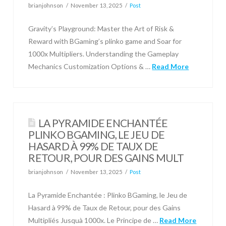
brianjohnson
November 13, 2025
Post
Gravity’s Playground: Master the Art of Risk &
Reward with BGaming’s plinko game and Soar for
1000x Multipliers. Understanding the Gameplay
Mechanics Customization Options & …
Read More
LA PYRAMIDE ENCHANTÉE
PLINKO BGAMING, LE JEU DE
HASARD À 99% DE TAUX DE
RETOUR, POUR DES GAINS MULT
brianjohnson
November 13, 2025
Post
La Pyramide Enchantée : Plinko BGaming, le Jeu de
Hasard à 99% de Taux de Retour, pour des Gains
Multipliés Jusquà 1000x. Le Principe de …
Read More