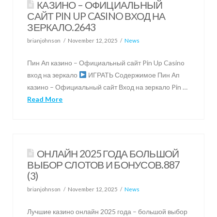
КАЗИНО – ОФИЦИАЛЬНЫЙ
САЙТ PIN UP CASINO ВХОД НА
ЗЕРКАЛО.2643
brianjohnson
November 12, 2025
News
Пин Ап казино – Официальный сайт Pin Up Casino
вход на зеркало
ИГРАТЬ Содержимое Пин Ап
казино – Официальный сайт Вход на зеркало Pin …
Read More
ОНЛАЙН 2025 ГОДА БОЛЬШОЙ
ВЫБОР СЛОТОВ И БОНУСОВ.887
(3)
brianjohnson
November 12, 2025
News
Лучшие казино онлайн 2025 года – большой выбор