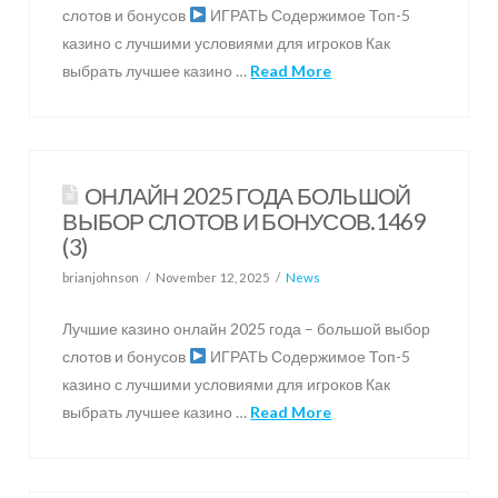
слотов и бонусов
ИГРАТЬ Содержимое Топ-5
казино с лучшими условиями для игроков Как
выбрать лучшее казино …
Read More
ОНЛАЙН 2025 ГОДА БОЛЬШОЙ
ВЫБОР СЛОТОВ И БОНУСОВ.1469
(3)
brianjohnson
November 12, 2025
News
Лучшие казино онлайн 2025 года – большой выбор
слотов и бонусов
ИГРАТЬ Содержимое Топ-5
казино с лучшими условиями для игроков Как
выбрать лучшее казино …
Read More